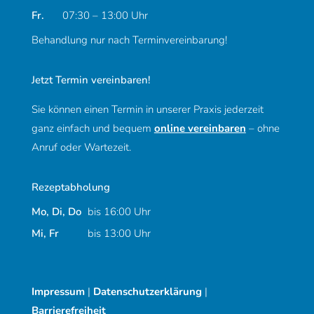
Freitag
Fr.
07:30 – 13:00 Uhr
Behandlung nur nach Terminvereinbarung!
Jetzt Termin vereinbaren!
Sie können einen Termin in unserer Praxis jederzeit
ganz einfach und bequem
online vereinbaren
– ohne
Anruf oder Wartezeit.
Rezeptabholung
Montag, Dienstag und Donnerstag
Mo, Di, Do
bis 16:00 Uhr
Mittwoch und Freitag
Mi, Fr
bis 13:00 Uhr
Impressum
|
Datenschutzerklärung
|
Barrierefreiheit