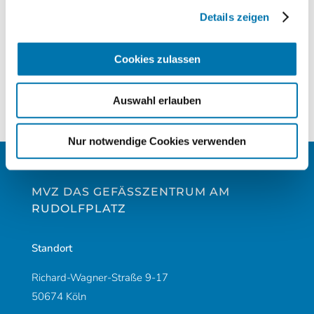
Wärmeenergie
Details zeigen
Videobeschreibung: Krampfader-Behandlung mit
Venenkleber
Cookies zulassen
Videobeschreibung: Thrombose – Gefahren
erkennen und richtig handeln
Auswahl erlauben
Nur notwendige Cookies verwenden
MVZ DAS GEFÄSSZENTRUM AM R
UDOLFPLATZ
Standort
Richard-Wagner-Straße 9-17
50674 Köln