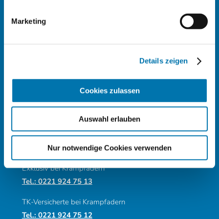
MVZ DAS GEFÄSSZENTRUM AM R
Marketing
UDOLFPLATZ
Standort
Details zeigen
Richard-Wagner-Straße 9-17
50674 Köln
Cookies zulassen
Telefon
Auswahl erlauben
Praxis allgemein
Tel.: 0221 924 75 0
Nur notwendige Cookies verwenden
Exklusiv bei Krampfadern
Tel.: 0221 924 75 13
TK-Versicherte bei Krampfadern
Tel.: 0221 924 75 12