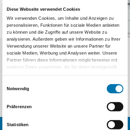
Diese Webseite verwendet Cookies
Wir verwenden Cookies, um Inhalte und Anzeigen zu
personalisieren, Funktionen für soziale Medien anbieten
zu können und die Zugriffe auf unsere Website zu
analysieren. Außerdem geben wir Informationen zu Ihrer
Verwendung unserer Website an unsere Partner für
JETZT BERATUNGSTERMIN
soziale Medien, Werbung und Analysen weiter. Unsere
VEREINBAREN!
Partner führen diese Informationen möglicherweise mit
weiteren Daten zusammen, die Sie ihnen bereitgestellt
Sie können einen Termin in unserer Praxis jederzeit ganz
haben oder die sie im Rahmen Ihrer Nutzung der Dienste
einfach und bequem online vereinbaren – ohne Anruf
gesammelt haben. Sie geben Einwilligung zu unseren
Einwilligungsauswahl
oder Wartezeit.
Cookies, wenn Sie unsere Webseite weiterhin nutzen.
Notwendig
TERMIN BUCHEN
Präferenzen
Statistiken