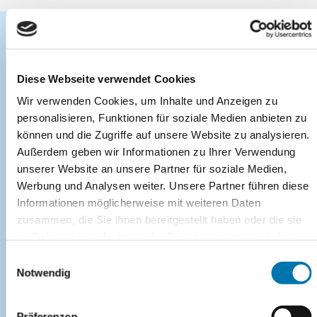
WARUM ZU UNS?
Diese Webseite verwendet Cookies
Wir stellen Ihr Wohlbefinden in den Vordergrund! Als
Wir verwenden Cookies, um Inhalte und Anzeigen zu
erfahrene Ärzte setzen wir auf eine präzise
personalisieren, Funktionen für soziale Medien anbieten zu
Diagnostik und individuell angepasste Methoden der
können und die Zugriffe auf unsere Website zu analysieren.
Gefäßbehandlung, um Ihre Genesung so schonend und
Außerdem geben wir Informationen zu Ihrer Verwendung
schnell wie möglich zu erreichen. Da wir Jahr für
unserer Website an unsere Partner für soziale Medien,
Jahr
mehrere Tausend Behandlungen
durchführen, sind
Werbung und Analysen weiter. Unsere Partner führen diese
Sie bei uns bestens aufgehoben. Mit unserer
Informationen möglicherweise mit weiteren Daten
zusammen, die Sie ihnen bereitgestellt haben oder die sie
umfassenden Expertise als Gefäßspezialisten
im Rahmen Ihrer Nutzung der Dienste gesammelt haben.
beantworten wir gerne alle Ihre Fragen zur
Sie geben Einwilligung zu unseren Cookies, wenn Sie
Einwilligungsauswahl
Gefäßbehandlung und informieren Sie ausführlich zu
unsere Webseite weiterhin nutzen.
Notwendig
allen konservativen Therapiemöglichkeiten wie auch
minimalinvasiven operativen Verfahren.
Präferenzen