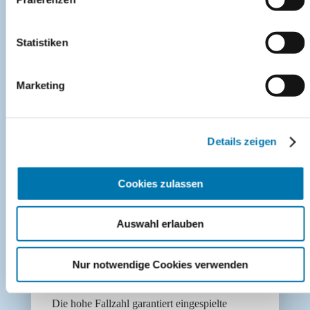
Statistiken
ÜBER 20 JAHRE PHLEBOLOGISCHE
SPITZENKOMPETENZ
Marketing
Langjährige Erfahrung in der Diagnose und
Behandlung von Venenerkrankungen sorgt für
höchste Behandlungsqualität, Sicherheit und
Details zeigen
präzise Therapieentscheidungen.
Cookies zulassen
Auswahl erlauben
MEHR ALS 3.600 BEHANDLUNGEN
Nur notwendige Cookies verwenden
IN 2024
Die hohe Fallzahl garantiert eingespielte