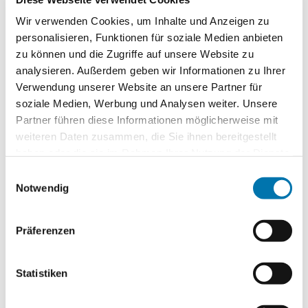
Druckschmerzhaftigkeit. Wir überprüfen auch, ob
Wir verwenden Cookies, um Inhalte und Anzeigen zu
hervorgetretene Venen oder Krampfadern zu
personalisieren, Funktionen für soziale Medien anbieten
erkennen sind.
zu können und die Zugriffe auf unsere Website zu
analysieren. Außerdem geben wir Informationen zu Ihrer
Mit Hilfe einer Ultraschalluntersuchung können
Verwendung unserer Website an unsere Partner für
unsere Venenspezialisten die Blutgefäße im Bein
soziale Medien, Werbung und Analysen weiter. Unsere
Partner führen diese Informationen möglicherweise mit
oder Arm präzise bildlich darstellen – es wird eine
weiteren Daten zusammen, die Sie ihnen bereitgestellt
sogenannte Sonografie durchgeführt. Hierbei wird
haben oder die sie im Rahmen Ihrer Nutzung der Dienste
zum einen nach für Blutgerinnsel typischen
gesammelt haben. Sie geben Einwilligung zu unseren
Einwilligungsauswahl
Veränderungen in den Venen gesucht und zum
Cookies, wenn Sie unsere Webseite weiterhin nutzen.
Notwendig
anderen überprüft, ob sich die Venen komprimieren
lassen.
Präferenzen
Lässt sich die Vene leicht zusammendrücken, ist
sie gesund. Gelingt dies nicht, ist dies ein Hinweis
Statistiken
auf eine Thrombose.