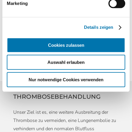
Marketing
Die Ultraschalluntersuchung läuft für Sie
weitestgehend schmerzfrei ab und ist völlig
ungefährlich. Die Farbduplexsonografie macht den
Details zeigen
Blutfluss in der Vene hör- und sichtbar und
ermöglicht das Erkennen von
Strömungsveränderungen.
Cookies zulassen
So können wir sicher das Ausmaß der Thrombose
Auswahl erlauben
feststellen.
Nur notwendige Cookies verwenden
THROMBOSEBEHANDLUNG
Unser Ziel ist es, eine weitere Ausbreitung der
Thrombose zu vermeiden, eine Lungenembolie zu
verhindern und den normalen Blutfluss