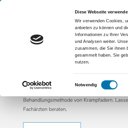
Diese Webseite verwende
Wir verwenden Cookies, um
anbieten zu können und di
Informationen zu Ihrer Ve
und Analysen weiter. Unse
zusammen, die Sie ihnen b
gesammelt haben. Sie gebe
MIKROSCHAUM-
nutzen.
SKLEROSIERUNG
Einwilligungsauswahl
Notwendig
Die Mikroschaum-Sklerosierung ist eine sicher
Behandlungsmethode von Krampfadern. Lassen
Fachärzten beraten,