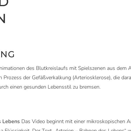
D
N
UNG
imationen des Blutkreislaufs mit Spielszenen aus dem All
en Prozess der Gefäßverkalkung (Arteriosklerose), die da
urch einen gesunden Lebensstil zu bremsen.
F
es Lebens
Das Video beginnt mit einer mikroskopischen An
sa Flüssigkeit. Der Text „Arterien – Bahnen des Lebens“ w