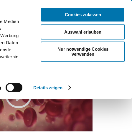
Telefonnummer
min buchen
Rezeptanfrage
Praxis allgemein: 0221 924 750
Cookies zulassen
le Medien
LUNGEN
FAQ
ÜBER UNS
KONTAKT
ir
Auswahl erlauben
, Werbung
ren Daten
Nur notwendige Cookies
ienste
verwenden
weiterhin
g
Details zeigen